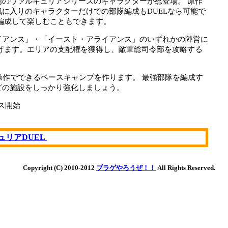
場のヴァルキュリアシリーズのキャラクターが総登場。 原作
に入りのキャラクターだけでの部隊編成もDUELなら可能で
編成して楽しむこともできます。
イアンス」・「イースト・アライアンス」のいずれかの陣営に
広げます。エリアの支配権を獲得し、敵軍総司令部を攻略する
操作でできるベースキャンプを作ります。 最強部隊を編成す
どの施設をしっかり強化しましょう。
ビス開始
ュリアDUEL
Copyright (C) 2010-2012
ブラゲやろうぜ！！
All Rights Reserved.